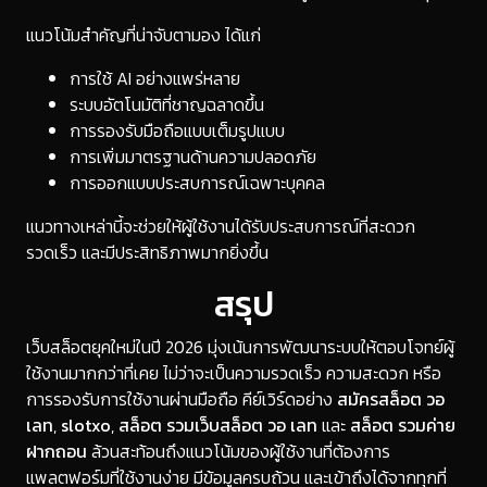
แนวโน้มสำคัญที่น่าจับตามอง ได้แก่
การใช้ AI อย่างแพร่หลาย
ระบบอัตโนมัติที่ชาญฉลาดขึ้น
การรองรับมือถือแบบเต็มรูปแบบ
การเพิ่มมาตรฐานด้านความปลอดภัย
การออกแบบประสบการณ์เฉพาะบุคคล
แนวทางเหล่านี้จะช่วยให้ผู้ใช้งานได้รับประสบการณ์ที่สะดวก
รวดเร็ว และมีประสิทธิภาพมากยิ่งขึ้น
สรุป
เว็บสล็อตยุคใหม่ในปี 2026 มุ่งเน้นการพัฒนาระบบให้ตอบโจทย์ผู้
ใช้งานมากกว่าที่เคย ไม่ว่าจะเป็นความรวดเร็ว ความสะดวก หรือ
การรองรับการใช้งานผ่านมือถือ คีย์เวิร์ดอย่าง
สมัครสล็อต วอ
เลท
,
slotxo
,
สล็อต รวมเว็บสล็อต วอ เลท
และ
สล็อต รวมค่าย
ฝากถอน
ล้วนสะท้อนถึงแนวโน้มของผู้ใช้งานที่ต้องการ
แพลตฟอร์มที่ใช้งานง่าย มีข้อมูลครบถ้วน และเข้าถึงได้จากทุกที่