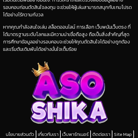
รอบคอบก่อนตัดสินใจลงทุน จะช่วยให้ผู้เล่นสามารถสนุกกับเกมโปรด
ได้อย่างไร้ความกังวล
หากคุณกำลังสนใจเล่น สล็อตออนไลน์ การเลือก เว็บพนันเว็บตรง ที่
ได้มาตรฐานระดับโลกและมีความน่าเชื่อถือสูง ถือเป็นสิ่งสำคัญที่สุด
การศึกษาข้อมูลอย่างรอบคอบจะช่วยให้คุณตัดสินใจได้อย่างถูกต้อง
และเริ่มต้นเดิมพันได้อย่างมั่นใจเต็มร้อย
นโยบายส่วนตัว
เกี่ยวกับเรา
เว็บพาร์ทเนอร์
ติดต่อเรา
Site Map