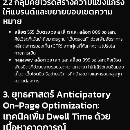
​2.2 กลุ่มคีย์เวิร์ดสร้างความแข็งแกร่ง
ให้แบรนด์และขยายขอบเขตความ
หมาย
สล็อต 555 เว็บตรง วอ ล เล็ ต และ สล็อต 889 วอ เลท:
คีย์เวิร์ดที่เน้นย้ำถึงมาตรฐาน “เว็บตรงแท้” ช่วยเพิ่มอัตราการ
คลิกต่อการมองเห็น (CTR) จากผู้คนที่ค้นหาความโปร่งใส
ทางการเงิน
nagaway สล็อต วอ เลท และ สล็อต 999 วอ เลท:
คีย์เวิร์ด
พันธมิตรที่ช่วยขยายขอบเขตความหมาย ทำให้เสิร์ชเอนจินมอง
เห็นว่าเว็บไซต์มีเครือข่ายบริการที่กว้างขวางและครอบคลุมทุก
ความต้องการ
​3. ยุทธศาสตร์ Anticipatory
On-Page Optimization:
เทคนิคเพิ่ม Dwell Time ด้วย
เนื้อหาคาดการณ์