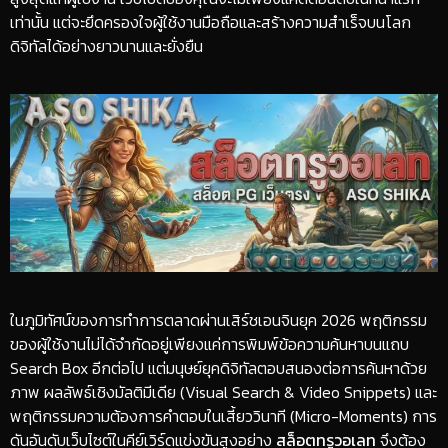
เท่านั้น แต่จะยึดครองใจผู้ใช้งานมือถือและสร้างความสำเร็จบนโลก
ดิจิทัลได้อย่างยาวนานและยั่งยืน
​ในภูมิทัศน์ของการทำการตลาดผ่านเสิร์ชเอนจินยุค 2026 พฤติกรรม
ของผู้ใช้งานไม่ได้จำกัดอยู่เพียงแค่การพิมพ์ข้อความค้นหาบนแถบ
Search Box อีกต่อไป แต่มนุษย์ยุคดิจิทัลตอบสนองต่อการค้นหาด้วย
ภาพ ผลลัพธ์เชิงมัลติมีเดีย (Visual Search & Video Snippets) และ
พฤติกรรมความต้องการคำตอบในเสี้ยววินาที (Micro-Moments) การ
ดันอันดับเว็บไซต์ในคีย์เวิร์ดแข่งขันสูงอย่าง
สล็อตทรูวอเลท
จึงต้อง