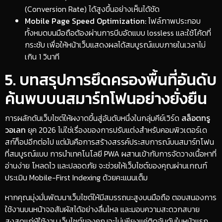
(Conversion Rate) ได้สูงขึ้นอย่างเห็นได้ชัด
Mobile Page Speed Optimization:
ไฟล์ภาพประกอบ
ทั้งหมดบนมือถือต้องผ่านการบีบอัดแบบ lossless และใช้โค้ดที่
กระชับ เพื่อให้หน้าเว็บแสดงผลได้สมบูรณ์แบบภายในเวลาไม่
เกิน 1 วินาที
​5. บทสรุปการยึดครองพื้นที่อันดับ
ค้นพบบนสมาร์ทโฟนอย่างยั่งยืน
​การผลักดันเว็บไซต์ให้ผงาดขึ้นสู่อันดับหนึ่งในกลุ่มคีย์เวิร์ด
สล็อตทรู
วอเลท
ยุค 2026 ไม่ใช่เรื่องของการปรับแต่งสำหรับคอมพิวเตอร์เด
สก์ท็อปอีกต่อไป แต่มันคือการสร้างสรรค์ประสบการณ์บนสมาร์ทโฟน
ที่สมบูรณ์แบบ การนำเทคโนโลยี PWA ผสานเข้ากับการจัดวางเนื้อหาที่
อ่านง่าย โหลดไว และปลอดภัย จะช่วยให้เว็บไซต์ของคุณผ่านเกณฑ์
ประเมิน Mobile-First Indexing ด้วยคะแนนเต็ม
​หากคุณมุ่งมั่นพัฒนาเว็บไซต์ให้มีสมรรถนะสูงบนมือถือ ตอบสนองการ
ใช้งานบนหน้าจอสัมผัสได้อย่างลื่นไหล และมอบความสะดวกสบาย
สูงสุดแก่ผู้ใช้งาน เว็บไซต์ของคุณจะไม่เพียงแค่ติดอันดับในหน้าแรก