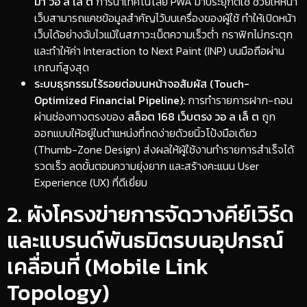
มา วอ ล่ เล็ ต
การนำเทคโนโลยี PWA มาประยุกต์ใช้ ช่วยให้หน้า
เว็บสามารถแคชข้อมูลสำคัญไว้บนเครื่องของผู้ใช้ ทำให้เปิดหน้า
เว็บได้อย่างฉับไวแม้ในสภาวะเน็ตความเร็วต่ำ กราฟิกไม่กระตุก
และทำให้ค่า Interaction to Next Paint (INP) บนมือถือผ่าน
เกณฑ์สูงสุด
ระบบธุรกรรมไร้รอยต่อบนหน้าจอสัมผัส (Touch-
Optimized Financial Pipeline):
การทำรายการฝาก-ถอน
ผ่านช่องทางตรงของ
สล็อต 168 เว็บตรง วอ ล เล็ ต
ถูก
ออกแบบให้อยู่ในตำแหน่งที่กดง่ายด้วยนิ้วโป้งมือเดียว
(Thumb-Zone Design) ส่งผลให้ผู้ใช้งานทำรายการสำเร็จได้
รวดเร็ว ลดขั้นตอนความยุ่งยาก และสร้างคะแนน User
Experience (UX) ที่ดีเยี่ยม
​2. ผังโครงข่ายการจัดวางคีย์เวิร์ด
และแบรนด์พันธมิตรบนอุปกรณ์
เคลื่อนที่ (Mobile Link
Topology)