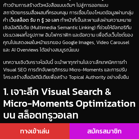
ก้าวข้ามการสร้างตัวหนังสือแบบเดิมๆ ไปสู่การออกแบบ
สถาปัตยกรรมสื่อผสมที่ครอบคลุม การเชื่อมโยงโหนดข้อมูลผ่านกลุ่ม
คำ
เว็บสล็อต รับ ท รู้ วอ เลท
ทำหน้าที่เป็นสะพานส่งผ่านความหมาย
เชิงมัลติมีเดีย (Multimedia Semantic Linking) ที่ช่วยให้อัลกอริทึม
ประมวลผลทั้งรูปภาพ อินโฟกราฟิก และข้อความ เพื่อดึงเว็บไซต์ของ
คุณไปแสดงผลในหน้าแรกของ Google Images, Video Carousel
และ AI Overviews ได้อย่างสมบูรณ์แบบ
​บทความเชิงวิเคราะห์ฉบับนี้ จะนำพาทุกท่านไปเจาะลึกเทคนิคการทำ
Visual SEO การดักจับพฤติกรรม Micro-Moments และการปรับ
โครงสร้างสื่อมัลติมีเดียเพื่อสร้าง Topical Authority อย่างยั่งยืน
​1. เจาะลึก Visual Search &
Micro-Moments Optimization
บน สล็อตทรูวอเลท
​การปรับแต่งองค์ประกอบมัลติมีเดียเพื่อดึงดูดผู้ใช้งานที่ต้องการข้อมูล
ทางเข้าเล่น
สมัครสมาชิก
ทันทีทันใด (I-want-to-know, I-want-to-do, I-want-to-buy)