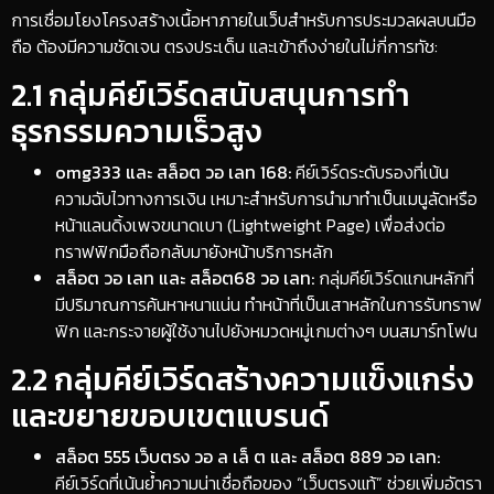
​การเชื่อมโยงโครงสร้างเนื้อหาภายในเว็บสำหรับการประมวลผลบนมือ
ถือ ต้องมีความชัดเจน ตรงประเด็น และเข้าถึงง่ายในไม่กี่การทัช:
​2.1 กลุ่มคีย์เวิร์ดสนับสนุนการทำ
ธุรกรรมความเร็วสูง
omg333 และ สล็อต วอ เลท 168:
คีย์เวิร์ดระดับรองที่เน้น
ความฉับไวทางการเงิน เหมาะสำหรับการนำมาทำเป็นเมนูลัดหรือ
หน้าแลนดิ้งเพจขนาดเบา (Lightweight Page) เพื่อส่งต่อ
ทราฟฟิกมือถือกลับมายังหน้าบริการหลัก
สล็อต วอ เลท และ สล็อต68 วอ เลท:
กลุ่มคีย์เวิร์ดแกนหลักที่
มีปริมาณการค้นหาหนาแน่น ทำหน้าที่เป็นเสาหลักในการรับทราฟ
ฟิก และกระจายผู้ใช้งานไปยังหมวดหมู่เกมต่างๆ บนสมาร์ทโฟน
​2.2 กลุ่มคีย์เวิร์ดสร้างความแข็งแกร่ง
และขยายขอบเขตแบรนด์
สล็อต 555 เว็บตรง วอ ล เล็ ต และ สล็อต 889 วอ เลท:
คีย์เวิร์ดที่เน้นย้ำความน่าเชื่อถือของ “เว็บตรงแท้” ช่วยเพิ่มอัตรา