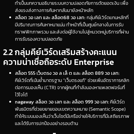
ทำเป็นบทความอธิบายระบบความปลอดภัยการตัดยอดเงิน เพื่อ
ส่งแรงส่งทางการค้นหากลับมายังหน้าหลัก
สล็อต วอ เลท และ สล็อต68 วอ เลท:
กลุ่มคีย์เวิร์ดแกนหลักที่
มีปริมาณการค้นหาหนาแน่น ทำหน้าที่เป็นศูนย์กลางในการรับ
ทราฟฟิกภาพรวม และส่งต่อผู้ใช้งานไปสู่หมวดหมู่บริการที่ผ่าน
การรับรองความปลอดภัย
​2.2 กลุ่มคีย์เวิร์ดเสริมสร้างคะแนน
ความน่าเชื่อถือระดับ Enterprise
สล็อต 555 เว็บตรง วอ ล เล็ ต และ สล็อต 889 วอ เลท:
คีย์เวิร์ดที่เน้นย้ำมาตรฐาน “เว็บตรงแท้” ช่วยเพิ่มอัตราการคลิก
ต่อการมองเห็น (CTR) จากผู้คนที่กำลังมองหาแพลตฟอร์มที่
ไว้ใจได้
nagaway สล็อต วอ เลท และ สล็อต 999 วอ เลท:
คีย์เวิร์ด
พันธมิตรที่ช่วยขยายขอบเขตความหมาย (Semantic Scope)
ทำให้ระบบมองเห็นว่าเว็บไซต์มีเครือข่ายให้บริการที่มีเสถียรภาพ
และได้รับการปกป้องอย่างรอบด้าน