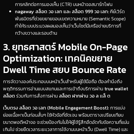
การคลิกต่อการมองเห็น (CTR) บนหน้าจอสมาร์ทโฟน
nagaway สล็อต วอ เลท และ สล็อต 999 วอ เลท:
คีย์เวิร์ด
พันธมิตรที่ช่วยขยายขอบเขตความหมาย (Semantic Scope)
ทำให้ระบบประมวลผลมองเห็นว่าเว็บไซต์มีเครือข่ายบริการที่
กว้างขวางและรอบด้าน
​3. ยุทธศาสตร์ Mobile On-Page
Optimization: เทคนิคขยาย
Dwell Time สยบ Bounce Rate
​การจัดวางองค์ประกอบบนหน้าเว็บสำหรับผู้ใช้มือถือ ต้องคำนึงถึง
พฤติกรรมการอ่านแบบสแกนและการเข้าถึงบริการผ่าน
true wallet
สล็อต
ร่วมกับการสั่งการผ่าน
สล็อต ฝากผ่าน วอ ล เเล็ ต
เว็บตรง สล็อต วอ เลท (Mobile Engagement Boost):
การแบ่ง
ย่อยเนื้อหาเป็นท่อนสั้นๆ ใช้หัวข้อที่ชัดเจน พร้อมตารางเปรียบเทียบ
ขนาดพอดีหน้าจอ จะช่วยป้องกันไม่ให้ผู้ใช้รู้สึกอึดอัดกับข้อความที่แน่น
เกินไป ช่วยยืดเวลาระยะเวลาการใช้งานบนหน้าเว็บ (Dwell Time) และ