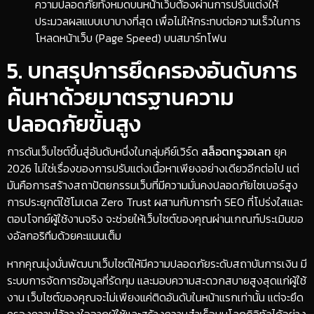
ความปลอดภัยทั้งหมดบนหน้าเว็บต้องผ่านการปรับแต่งให้
ประมวลผลแบบเบาบางที่สุด เพื่อไม่ให้กระทบต่อความเร็วในการ
โหลดหน้าเว็บ (Page Speed) บนสมาร์ทโฟน
​5. บทสรุปการยึดครองอันดับการ
ค้นหาด้วยมาตรฐานความ
ปลอดภัยขั้นสูง
​การดันเว็บไซต์ขึ้นสู่อันดับหนึ่งในกลุ่มคีย์เวิร์ด
สล็อตทรูวอเลท
ยุค
2026 ไม่ใช่เรื่องของการปรับแต่งเนื้อหาเพียงอย่างเดียวอีกต่อไป แต่
มันคือการสร้างสถาปัตยกรรมเว็บที่มีความมั่นคงปลอดภัยไซเบอร์สูง
การประยุกต์ใช้โมเดล Zero Trust ผสานกับการทำ SEO ที่โปร่งใสและ
ตอบโจทย์ผู้ใช้งานจริง จะช่วยให้เว็บไซต์ของคุณผ่านเกณฑ์ประเมินขอ
งอัลกอริทึมด้วยคะแนนเต็ม
​หากคุณมุ่งมั่นพัฒนาเว็บไซต์ให้มีความปลอดภัยระดับสถาบันการเงิน มี
ระบบการจัดการข้อมูลที่รัดกุม และมอบความสะดวกสบายสูงสุดแก่ผู้ใช้
งาน เว็บไซต์ของคุณจะไม่เพียงแค่ติดอันดับในหน้าแรกเท่านั้น แต่จะยึด
ครองความไว้วางใจจากผู้ใช้และสร้างความสำเร็จบนโลกดิจิทัลได้อย่าง