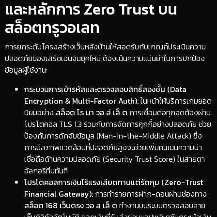
และหลักการ Zero Trust บน
สล็อตทรูวอเลท
​การยกระดับโครงสร้างเว็บหลังบ้านให้สอดรับกับเกณฑ์ประเมินความ
ปลอดภัยของเสิร์ชเอนจินยุคใหม่ ต้องเน้นความแม่นยำในการปกป้อง
ข้อมูลผู้ใช้งาน:
กระบวนการเข้ารหัสและตรวจสอบสิทธิ์สองชั้น (Data
Encryption & Multi-Factor Auth):
ในหน้าให้บริการเกมยอด
นิยมอย่าง
สล็อต โร มา วอ ล่ เล็ ต
การเชื่อมต่อทุกจุดต้องผ่าน
โปรโตคอล TLS 1.3 ร่วมกับการจัดการคุกกี้อย่างปลอดภัย ช่วย
ป้องกันการดักจับข้อมูล (Man-in-the-Middle Attack) ซึ่ง
การมีสภาพแวดล้อมที่ปลอดภัยสูงจะช่วยเพิ่มคะแนนความน่า
เชื่อถือด้านความปลอดภัย (Security Trust Score) ในสายตา
อัลกอริทึมทันที
โปรโตคอลการเงินไร้แรงเสียดทานแต่รัดกุม (Zero-Trust
Financial Gateway):
การทำรายการฝาก-ถอนผ่านช่องทาง
สล็อต 168 เว็บตรง วอ ล เล็ ต
ทำงานบนระบบตรวจสอบลาย
เซ็นดิจิทัลอัตโนมัติ ยอดเงินที่รับส่งผ่านแอปพลิเคชันกระเป๋าเงิน