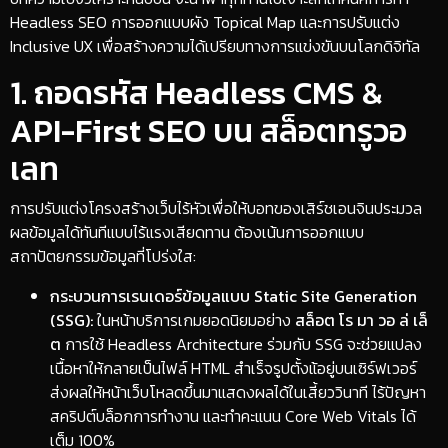
Headless SEO การออกแบบผัง Topical Map และการปรับแต่ง
Inclusive UX เพื่อสร้างความได้เปรียบทางการแข่งขันบนโลกดิจิทัล
​1. ถอดรหัส Headless CMS &
API-First SEO บน สล็อตทรูวอ
เลท
​การปรับแต่งโครงสร้างเว็บไร้หัวเพื่อให้บอทของเสิร์ชเอนจินประมวล
ผลข้อมูลได้ทันทีแบบไร้แรงเสียดทาน ต้องเน้นการออกแบบ
สถาปัตยกรรมข้อมูลที่โปร่งใส:
กระบวนการเรนเดอร์ข้อมูลแบบ Static Site Generation
(SSG):
ในหน้าบริการเกมยอดนิยมอย่าง
สล็อต โร มา วอ ล่ เล็
ต
การใช้ Headless Architecture ร่วมกับ SSG จะช่วยแปลง
เนื้อหาให้กลายเป็นไฟล์ HTML สำเร็จรูปตั้งแ้อยู่บนเซิร์ฟเวอร์
ส่งผลให้หน้าเว็บโหลดขึ้นมาแสดงผลได้ในเสี้ยววินาที ไร้ปัญหา
สคริปต์บล็อกการทำงาน และทำคะแนน Core Web Vitals ได้
เต็ม 100%