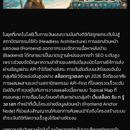
​ในยุคที่เทคโนโลยีเว็บการเงินและความบันเทิงดิจิทัลถูกยกระดับไปสู่
สถาปัตยกรรมไร้หัว (Headless Architecture) การแยกส่วนหน้า
แสดงผล (Frontend) ออกจากระบบจัดการเนื้อหาหลังบ้าน
(Backend) ได้กลายมาเป็นมาตรฐานใหม่ของการทำ SEO ระดับสูง
เพราะช่วยขจัดปัญหาความล่าช้าของสคริปต์และเปิดโอกาสให้การส่ง
ผ่านข้อมูลผ่าน API ทำได้อย่างอิสระ การดันอันดับบนเสิร์ชเอนจินใน
กลุ่มคีย์เวิร์ดแข่งขันสูงอย่าง
สล็อตทรูวอเลท
ยุค 2026 จึงต้องอาศัย
การผสมผสานระหว่างสถาปัตยกรรม API-First ที่โหลดรวดเร็วระดับ
มิลลิวินาที ควบคู่ไปกับการวางแผนผังเนื้อหาแบบ Topical Map ที่
ครอบคลุม การเชื่อมโยงโหนดคำค้นหาผ่านกลุ่มคำ
เว็บสล็อต รับ ท รู้
วอ เลท
ทำหน้าที่เป็นโครงข่ายข้อมูลส่วนหน้า (Frontend Anchor
Node) ที่ช่วยส่งสัญญาณให้บอทการค้นพบเข้าใจถึงโครงสร้างระบบ
ชำระเงินดิจิทัลความเร็วสูงได้อย่างชัดเจน
​บทความเชิงวิเคราะห์ฉบับนี้ จะนำพาทุกท่านไปเจาะลึกเทคนิคการทำ