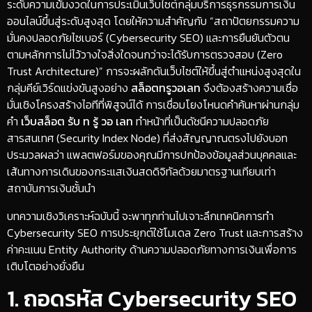
ระดับความเข้มงวดในการประเมินเว็บไซต์กลุ่มบริการธุรกรรมการเงิน
ออนไลน์ขึ้นสู่ระดับสูงสุด โดยให้ความสำคัญกับ “สถาปัตยกรรมความ
มั่นคงปลอดภัยไซเบอร์ (Cybersecurity SEO) และการยืนยันตัวตน
ตามหลักการไม่ไว้วางใจสิ่งใดจนกว่าจะได้รับการตรวจสอบ (Zero
Trust Architecture)” การจะผลักดันเว็บไซต์ให้ขึ้นสู่ตำแหน่งสูงสุดใน
กลุ่มคีย์เวิร์ดแข่งขันสูงอย่าง
สล็อตทรูวอเลท
จึงต้องสร้างความเชื่อ
มั่นเชิงโครงสร้างไอทีที่พิสูจน์ได้ การเชื่อมโยงโหนดคำค้นหาผ่านกลุ่ม
คำ
เว็บสล็อต รับ ท รู้ วอ เลท
ทำหน้าที่เป็นดัชนีความปลอดภัย
สารสนเทศ (Security Index Node) ที่ส่งสัญญาณตรงไปยังบอท
ประมวลผลว่า แพลตฟอร์มของคุณมีการปกป้องข้อมูลส่วนบุคคลและ
เส้นทางการเดินของกระแสเงินสดดิจิทัลด้วยมาตรฐานเทียบเท่า
สถาบันการเงินชั้นนำ
​บทความเชิงวิเคราะห์ฉบับนี้ จะพาทุกท่านไปเจาะลึกเทคนิคการทำ
Cybersecurity SEO การประยุกต์ใช้โมเดล Zero Trust และการสร้าง
ค่าคะแนน Entity Authority ด้านความปลอดภัยทางการเงินเพื่อการ
เติบโตอย่างยั่งยืน
​1. ถอดรหัส Cybersecurity SEO