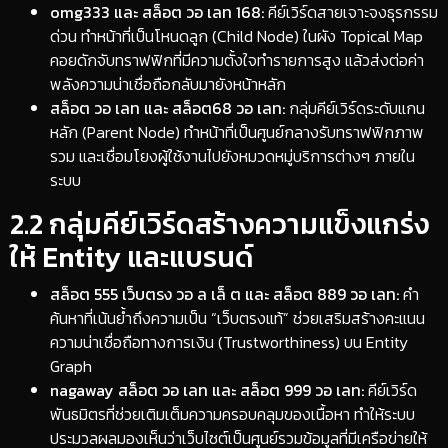
omg333 และ สล็อต วอ เลท 168:
คีย์เวิร์ดสายเจาะจงธุรกรรม
ด่วน ทำหน้าที่เป็นโหนดลูก (Child Node) ในผัง Topical Map
คอยดักจับทราฟฟิกที่มีความตั้งใจทำรายการสูง แล้วส่งต่อค่า
พลังความน่าเชื่อถือกลับมายังหน้าหลัก
สล็อต วอ เลท และ สล็อต68 วอ เลท:
กลุ่มคีย์เวิร์ดระดับแกน
หลัก (Parent Node) ทำหน้าที่เป็นศูนย์กลางรับทราฟฟิกภาพ
รวม และเชื่อมโยงผู้ใช้งานไปยังหมวดหมู่บริการต่างๆ ภายใน
ระบบ
​2.2 กลุ่มคีย์เวิร์ดสร้างความแข็งแกร่ง
ให้ Entity และแบรนด์
สล็อต 555 เว็บตรง วอ ล เล็ ต และ สล็อต 889 วอ เลท:
คำ
ค้นหาที่เน้นย้ำถึงความเป็น “เว็บตรงแท้” ช่วยเสริมสร้างคะแนน
ความน่าเชื่อถือทางการเงิน (Trustworthiness) บน Entity
Graph
nagaway สล็อต วอ เลท และ สล็อต 999 วอ เลท:
คีย์เวิร์ด
พันธมิตรที่ช่วยเติมเต็มความครอบคลุมของเนื้อหา ทำให้ระบบ
ประมวลผลมองเห็นว่าเว็บไซต์เป็นศูนย์รวมข้อมูลที่มีเครือข่ายให้