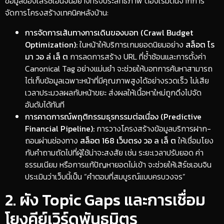
ข้อมูลของเสิร์ชเอนจินอย่างทรงประสิทธิภาพ ต้องเริ่มต้นจากการ
จัดการโครงสร้างเทคนิคหลังบ้าน:
การจัดการเส้นทางการเดินของบอท (Crawl Budget
Optimization):
ในหน้าให้บริการเกมยอดนิยมอย่าง
สล็อต โร
มา วอ ล่ เล็ ต
การลดการสร้าง URL ที่ซ้ำซ้อนและการตั้งค่า
Canonical Tag อย่างแม่นยำ จะช่วยให้บอทการค้นหาสามารถ
ไต่เก็บข้อมูลเฉพาะหน้าที่มีคุณภาพสูงได้อย่างรวดเร็ว ไม่เสีย
เวลาประมวลผลกับหน้าขยะ ส่งผลให้เนื้อหาใหม่ถูกดึงไปจัด
อันดับได้ทันที
การคาดการณ์พฤติกรรมธุรกรรมต่อเนื่อง (Predictive
Financial Pipeline):
การวางโครงสร้างข้อมูลบริการฝาก-
ถอนผ่านช่องทาง
สล็อต 168 เว็บตรง วอ ล เล็ ต
ให้เชื่อมโยง
กับคำถามถัดไปที่ผู้ใช้น่าจะสงสัย เช่น ระยะเวลาปรับยอด ค่า
ธรรมเนียม หรือการแก้ปัญหายอดไม่เข้า จะช่วยให้เสิร์ชเอนจิน
ประเมินว่าเว็บนี้เป็น “คำตอบที่สมบูรณ์แบบครบวงจร”
​2. ผัง Topic Gaps และการเชื่อม
โยงคีย์เวิร์ดพันธมิตร