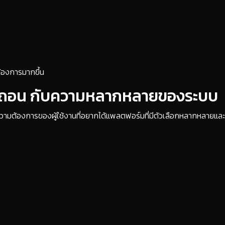
่ต้องการมากขึ้น
ากถอน กับความหลากหลายของระบบ
วามต้องการของผู้ใช้งานที่อยากได้แพลตฟอร์มที่มีตัวเลือกหลากหลายและ