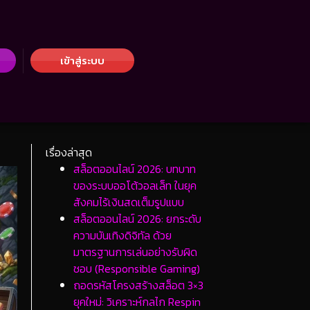
เข้าสู่ระบบ
เรื่องล่าสุด
สล็อตออนไลน์ 2026: บทบาท
ของระบบออโต้วอลเล็ท ในยุค
สังคมไร้เงินสดเต็มรูปแบบ
สล็อตออนไลน์ 2026: ยกระดับ
ความบันเทิงดิจิทัล ด้วย
มาตรฐานการเล่นอย่างรับผิด
ชอบ (Responsible Gaming)
ถอดรหัสโครงสร้างสล็อต 3×3
ยุคใหม่: วิเคราะห์กลไก Respin