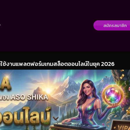
สมัครสมาชิก
P
ใช้งานแพลตฟอร์มเกมสล็อตออนไลน์ในยุค 2026