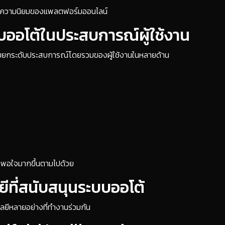
พิ่มความนิยมของแพลตฟอร์มออนไลน์
อโต้ในประสบการณ์ผู้ใช้งาน
งช่วยยกระดับประสบการณ์โดยรวมของผู้ใช้งานในหลายด้าน
กพึงพอใจมากขึ้นตามไปด้วย
ีที่สนับสนุนระบบออโต้
โลยีหลายอย่างที่ทำงานร่วมกัน