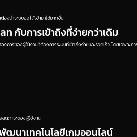
นาต้องนำระบบออโต้เข้ามาใช้มากขึ้น
ท กับการเข้าถึงที่ง่ายกว่าเดิม
องการของผู้ใช้งานที่ต้องการระบบที่เข้าถึงง่ายและรวดเร็ว โดยเฉพาะกา
วยลดภาระของผู้ใช้งาน
รพัฒนาเทคโนโลยีเกมออนไลน์