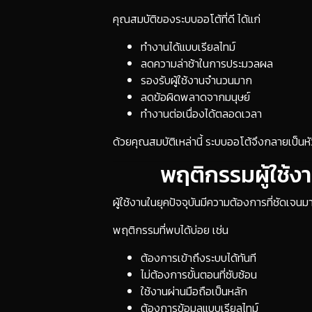
คุณสมบัติของระบบออโต้ที่ดี ได้แก่
ทำงานได้แบบเรียลไทม์
ลดความล่าช้าในการประมวลผล
รองรับผู้ใช้งานจำนวนมาก
ลดข้อผิดพลาดจากมนุษย์
ทำงานต่อเนื่องได้ตลอดเวลา
ด้วยคุณสมบัติเหล่านี้ ระบบออโต้จึงกลายเป็
พฤติกรรมผู้ใช้งา
ผู้ใช้งานในยุคปัจจุบันมีความต้องการที่ชัดเจ
พฤติกรรมที่พบได้บ่อย เช่น
ต้องการเข้าถึงระบบได้ทันที
ไม่ต้องการขั้นตอนที่ซับซ้อน
ใช้งานผ่านมือถือเป็นหลัก
ต้องการข้อมูลแบบเรียลไทม์