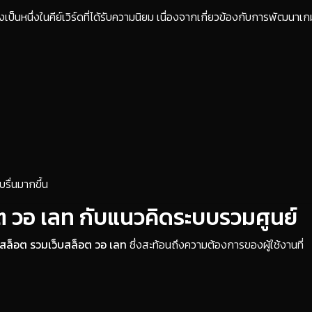
เป็นหนึ่งในคีย์เวิร์ดที่ได้รับความนิยม เนื่องจากเกี่ยวข้องกับการพัฒนาเกม
บรื่นมากขึ้น
ต วอ เลท กับแนวคิดระบบรวมศูนย์
สล็อต รวมเว็บสล็อต วอ เลท
ซึ่งสะท้อนถึงความต้องการของผู้ใช้งานที่