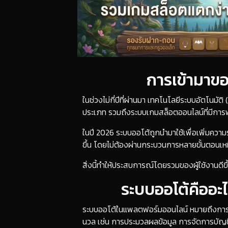
การเข้ามาข
ในช่วงไม่กี่ปีที่ผ่านมา เทคโนโลยีระบบอัตโน
ประเภท รวมถึงระบบเกมสล็อตออนไลน์ที่มีการพ
ในปี 2026 ระบบออโต้ถูกนำมาใช้เพื่อเพิ่มความร
ขึ้น โดยไม่ต้องผ่านกระบวนการหลายขั้นตอนเห
สิ่งนี้ทำให้ประสบการณ์โดยรวมของผู้ใช้งานดี
ระบบออโต้คืออะ
ระบบออโต้ในแพลตฟอร์มออนไลน์ หมายถึงการ
นวล เช่น การประมวลผลข้อมูล การจัดการบัญชี