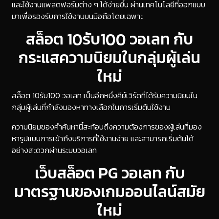
และใช้งานแพลตฟอร์มต่าง ๆ ได้ง่ายขึ้น ผ่านเทคโนโลยีที่ออกแบบ
มาเพื่อรองรับการใช้งานบนมือถือโดยเฉพาะ
สล็อต 10รับ100 วอเลท กับ
กระแสความนิยมในกลุ่มผู้เล่น
ใหม่
สล็อต 10รับ100 วอเลท เป็นอีกหนึ่งคีย์เวิร์ดที่ได้รับความนิยมใน
กลุ่มผู้เล่นที่กำลังมองหาทางเลือกในการเริ่มต้นใช้งาน
ความนิยมของคำค้นหานี้สะท้อนถึงความต้องการของผู้เล่นที่มอง
หารูปแบบการเข้าถึงบริการที่ใช้งานง่าย และสามารถเริ่มต้นได้
อย่างสะดวกผ่านระบบวอเลท
เว็บสล็อต PG วอเลท กับ
มาตรฐานของเกมออนไลน์สมัย
ใหม่