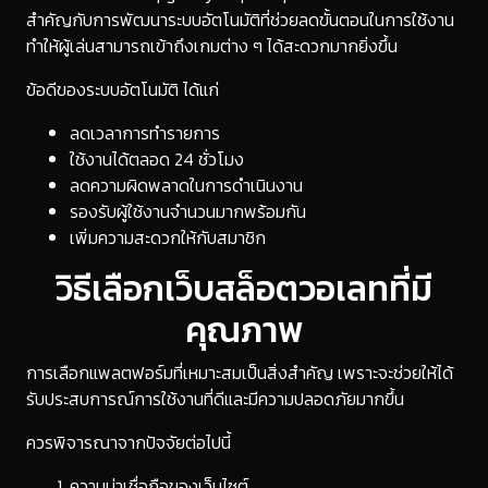
สำคัญกับการพัฒนาระบบอัตโนมัติที่ช่วยลดขั้นตอนในการใช้งาน
ทำให้ผู้เล่นสามารถเข้าถึงเกมต่าง ๆ ได้สะดวกมากยิ่งขึ้น
ข้อดีของระบบอัตโนมัติ ได้แก่
ลดเวลาการทำรายการ
ใช้งานได้ตลอด 24 ชั่วโมง
ลดความผิดพลาดในการดำเนินงาน
รองรับผู้ใช้งานจำนวนมากพร้อมกัน
เพิ่มความสะดวกให้กับสมาชิก
วิธีเลือกเว็บสล็อตวอเลทที่มี
คุณภาพ
การเลือกแพลตฟอร์มที่เหมาะสมเป็นสิ่งสำคัญ เพราะจะช่วยให้ได้
รับประสบการณ์การใช้งานที่ดีและมีความปลอดภัยมากขึ้น
ควรพิจารณาจากปัจจัยต่อไปนี้
ความน่าเชื่อถือของเว็บไซต์