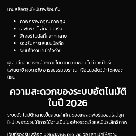
เกมสล็อตรุ่นใหม่มาพร้อมกับ
ภาพกราฟิกคุณภาพสูง
เอฟเฟกต์เสียงสมจริง
ฟีเจอร์โบนัสที่หลากหลาย
รองรับการเล่นบนมือถือ
ระบบใช้งานที่เข้าใจง่าย
ผู้เล่นจึงสามารถเลือกเกมได้ตามความชอบ ไม่ว่าจะเป็นธีม
แฟนตาซี ผจญภัย อารยธรรมโบราณ หรือแนวสัตว์นำโชคยอด
นิยม
ความสะดวกของระบบอัตโนมัติ
ในปี 2026
ระบบอัตโนมัติกลายเป็นส่วนสำคัญของแพลตฟอร์มออนไลน์ยุค
ใหม่ เพราะช่วยให้การใช้งานเป็นไปอย่างรวดเร็วและมีประสิทธิภาพ
เว็บที่รองรับ สล็อต pglucky88 pro vip วอ เลท มักให้ความ