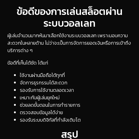
ข้อดีของการเล่นสล็อตผ่าน
ระบบวอลเลท
ผู้เล่นจำนวนมากหันมาเลือกใช้งานระบบวอลเลท เพราะมอบความ
สะดวกในหลายด้าน ไม่ว่าจะเป็นการจัดการยอดเงินหรือการเข้าถึง
บริการต่าง ๆ
ข้อดีที่เห็นได้ชัด ได้แก่
ใช้งานผ่านมือถือได้ทุกที่
จัดการธุรกรรมได้สะดวก
รองรับการใช้งานตลอดเวลา
เหมาะกับผู้เล่นยุคใหม่
ช่วยลดขั้นตอนในการทำรายการ
ตรวจสอบข้อมูลได้ง่าย
รองรับระบบดิจิทัลที่กำลังเติบโต
สรุป