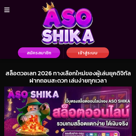
สมัครสมาชิก
เข้าสู่ระบบ
สล็อตวอเลท 2026 ทางเลือกใหม่ของผู้เล่นยุคดิจิทัล
ฝากถอนสะดวก เล่นง่ายทุกเวลา