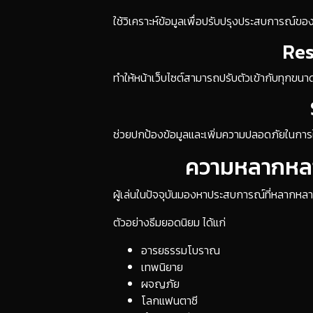
ใช้วิเคราะห์ข้อมูลเพื่อปรับปรุงประสบการณ์ของผู้
Res
ทำให้หน้าเว็บไซต์สามารถปรับตัวเข้ากับทุกขนา
ช่วยปกป้องข้อมูลและเพิ่มความปลอดภัยในการ
ความหลากหลาย
ผู้เล่นในปัจจุบันมองหาประสบการณ์ที่หลากหลา
ตัวอย่างธีมยอดนิยม ได้แก่
อารยธรรมโบราณ
เทพนิยาย
ผจญภัย
โลกแฟนตาซี