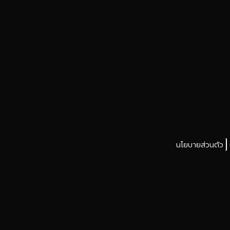
นโยบายส่วนตัว