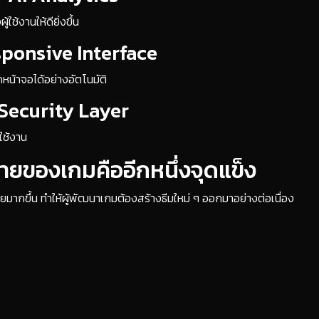
ใช้งานให้ดียิ่งขึ้น
ponsive Interface
ดหน้าจอได้อย่างอัตโนมัติ
Security Layer
ใช้งาน
ของเกมคืออีกหนึ่งจุดแข็ง
ยมากขึ้น ทำให้ผู้พัฒนาเกมต้องสร้างธีมใหม่ ๆ ออกมาอย่างต่อเนื่อง