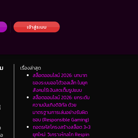
เข้าสู่ระบบ
์ม
เรื่องล่าสุด
สล็อตออนไลน์ 2026: บทบาท
ของระบบออโต้วอลเล็ท ในยุค
สังคมไร้เงินสดเต็มรูปแบบ
สล็อตออนไลน์ 2026: ยกระดับ
ความบันเทิงดิจิทัล ด้วย
่
มาตรฐานการเล่นอย่างรับผิด
ชอบ (Responsible Gaming)
ถอดรหัสโครงสร้างสล็อต 3×3
ถ
ยุคใหม่: วิเคราะห์กลไก Respin
่อ