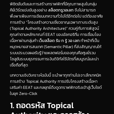
พิชิตอันดับและการสร้างทราฟฟิกที่มีคุณภาพสูงในกลุ่ม
คีย์เวิร์ดแข่งขันสูงอย่าง
สล็อตทรูวอเลท
จึงไม่สามารถ
พึ่งพาเพียงการเขียนบทความทั่วไปได้อีกต่อไป แต่ต้องอาศัย
การสร้าง “โครงสร้างความเชี่ยวชาญเฉพาะทางระดับสูง
(Topical Authority Architecture)” ควบคู่กับการพิสูจน์
คุณค่าตามหลักเกณฑ์ EEAT ของอัลกอริทึม การเชื่อมโยง
เนื้อหาผ่านกลุ่มคำ
เว็บสล็อต รับ ท รู้ วอ เลท
ทำหน้าที่เป็น
หมุดหมายสารสนเทศ (Semantic Pillar) ที่ส่งสัญญาณให้
ระบบประมวลผลรับรู้ว่าแพลตฟอร์มของคุณคือศูนย์รวม
โซลูชันระบบธุรกรรมการเงินดิจิทัลไร้บัตรที่สมบูรณ์และน่า
เชื่อถือที่สุด
บทความเชิงวิเคราะห์ฉบับนี้ จะนำพาทุกท่านไปเจาะลึกเทคนิค
การสร้าง Topical Authority การปรับโครงสร้างเนื้อหา
เสริมค่า EEAT และกลยุทธ์ดึงดูดทราฟฟิกจริงเข้าสู่เว็บไซต์
ในยุค Zero-Click
1. ถอดรหัส Topical