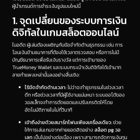
ผู้นำเทรนด์การชำระเงินรูปแบบใหม่นี้
1. จุดเปลี่ยนของระบบการเงิน
ดิจิทัลในเกมสล็อตออนไลน์
ในอดีต ผู้เล่นต้องเผชิญกับข้อจำกัดด้านธุรกรรม เช่น การ
โอนเงินข้ามธนาคารที่ต้องใช้เวลาตรวจสอบ หรือการไม่มี
บัญชีธนาคารเพื่อรับเงินรางวัล แต่การเข้ามาของ
TrueMoney Wallet และระบบกระเป๋าเงินดิจิทัลได้เข้ามาท
ลายกำแพงเหล่านั้นลงอย่างสิ้นเชิง:
ไร้ขีดจำกัดด้านเวลา:
ไม่ว่าจะทำธุรกรรมในช่วงเวลา
ดึก หรือช่วงเวลาที่มีผู้ใช้งานแน่นหนา ระบบออโต้ของ
วอลเล็ทจะทำการตัดยอดและปรับเครดิตให้โดย
อัตโนมัติภายในไม่กี่วินาที
เข้าถึงง่ายด้วยสมาร์ทโฟนเพียงเครื่องเดียว:
ช่วย
ให้การเล่นเกมจากค่ายยอดฮิตอย่าง
สล็อต pg วอ
เลท
เป็นไปอย่างต่อเนื่อง เพราะสามารถจัดการเงินทุน