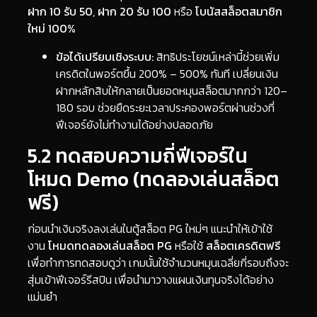
ฝาก 10 รับ 50
,
ฝาก 20 รับ 100
หรือ
โบนัสสล็อตสมาชิก
ใหม่ 100%
ข้อได้เปรียบเชิงระบบ:
สิทธิประโยชน์เหล่านี้ช่วยเพิ่ม
เครดิตในพอร์ตขึ้น 200% – 500% ทันที เปลี่ยนเงิน
ฝากหลักสิบให้กลายเป็นยอดหมุนสล็อตมากกว่า 120–
180 รอบ ช่วยยืดระยะเวลาประคองพอร์ตผ่านช่วงที่
ฟีเจอร์ยังไม่ทำงานได้อย่างปลอดภัย
5.2 ทดสอบความถี่ฟีเจอร์ใน
โหมด Demo (ทดลองเล่นสล็อต
ฟรี)
ก่อนนำเงินจริงลงเล่นในตู้สล็อต PG ใหม่ๆ แนะนำให้เข้าใช้
งาน
โหมดทดลองเล่นสล็อต PG
หรือใช้
สล็อตเครดิตฟรี
เพื่อทำการทดสอบดูว่า เกมนั้นใช้จำนวนหมุนเฉลี่ยกี่รอบถึงจะ
สุ่มเข้าฟีเจอร์รีสปิน เพื่อนำมาวางแผนเงินทุนจริงได้อย่าง
แม่นยำ