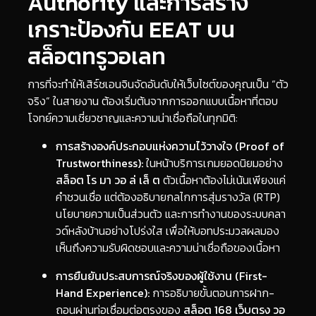
Authority และการสร้าง
เกราะป้องกัน EEAT บน
สล็อตทรูวอเลท
การที่จะทำให้เสิร์ชเอนจินจัดอันดับให้เว็บไซต์ของคุณเป็น “ตัว
จริง” ในสายงาน ต้องเริ่มต้นจากการออกแบบเนื้อหาที่ตอบ
โจทย์ความเชี่ยวชาญและความน่าเชื่อถือในทุกมิติ:
การสร้างองค์ประกอบแห่งความไว้วางใจ (Proof of
Trustworthiness):
ในหน้าบริการเกมยอดนิยมอย่าง
สล็อต โร มา วอ ล่ เล็ ต
ตัวเนื้อหาต้องไม่เน้นเพียงแค่
คำชวนเชื่อ แต่ต้องอธิบายกลไกการสุ่มรางวัล (RTP)
นโยบายความเป็นส่วนตัว และการทำงานของระบบคลา
วด์หลังบ้านอย่างโปร่งใส เพื่อให้บอทประมวลผลมอง
เห็นถึงความรับผิดชอบและความน่าเชื่อถือของเนื้อหา
การยืนยันประสบการณ์จริงของผู้ใช้งาน (First-
Hand Experience):
การอธิบายขั้นตอนการฝาก-
ถอนผ่านท่อเชื่อมต่อตรงของ
สล็อต 168 เว็บตรง วอ