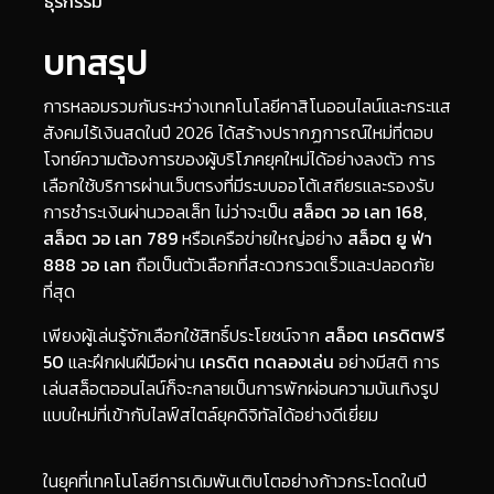
ธุรกรรม
บทสรุป
การหลอมรวมกันระหว่างเทคโนโลยีคาสิโนออนไลน์และกระแส
สังคมไร้เงินสดในปี 2026 ได้สร้างปรากฏการณ์ใหม่ที่ตอบ
โจทย์ความต้องการของผู้บริโภคยุคใหม่ได้อย่างลงตัว การ
เลือกใช้บริการผ่านเว็บตรงที่มีระบบออโต้เสถียรและรองรับ
การชำระเงินผ่านวอลเล็ท ไม่ว่าจะเป็น
สล็อต วอ เลท 168
,
สล็อต วอ เลท 789
หรือเครือข่ายใหญ่อย่าง
สล็อต ยู ฟ่า
888 วอ เลท
ถือเป็นตัวเลือกที่สะดวกรวดเร็วและปลอดภัย
ที่สุด
เพียงผู้เล่นรู้จักเลือกใช้สิทธิ์ประโยชน์จาก
สล็อต เครดิตฟรี
50
และฝึกฝนฝีมือผ่าน
เครดิต ทดลองเล่น
อย่างมีสติ การ
เล่นสล็อตออนไลน์ก็จะกลายเป็นการพักผ่อนความบันเทิงรูป
แบบใหม่ที่เข้ากับไลฟ์สไตล์ยุคดิจิทัลได้อย่างดีเยี่ยม
ในยุคที่เทคโนโลยีการเดิมพันเติบโตอย่างก้าวกระโดดในปี