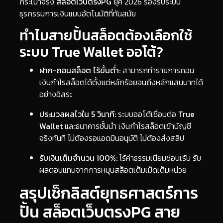
กระเป๋าจริง
สล็อตเว็บตรงPG
ยุค 2026 รองรับระบบ
ธุรกรรมการเงินแบบอัตโนมัติที่ทันสมัย
ทำไมสายปั้นสล็อตต้องเลือกใช้
ระบบ True Wallet ออโต้?
ฝาก-ถอนสล็อต ไร้ขั้นต่ำ:
สามารถทำรายการถอน
เงินกำไรสล็อตได้ตั้งแต่หลักร้อยจนถึงหลักแสนบาทได้
อย่างอิสระ
ประมวลผลไวใน 5 วินาที:
ระบบออโต้เชื่อมต่อ
True
Wallet
และธนาคารชั้นนำ เงินกำไรสล็อตเข้าบัญชี
จริงทันที ไม่ต้องรอแอดมินอนุมัติ ไม่ต้องส่งสลิป
รับเงินเต็มจำนวน 100%:
ไร้ค่าธรรมเนียมซ่อนเร้น รับ
ผลตอบแทนจากการหมุนสล็อตเต็มเม็ดเต็มหน่วย
สรุปเช็กลิสต์ยุทธศาสตร์การ
ปั้น สล็อตเว็บตรงPG สาย