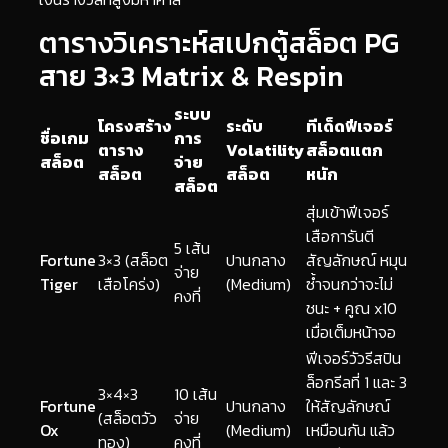
ตารางวิเคราะห์สเปกตู้สล็อต PG
สาย
3
×
3
Matrix & Respin
ระบบ
โครงสร้าง
ระดับ
ทีเด็ดฟีเจอร์
ชื่อเกม
การ
ตาราง
Volatility
สล็อตแตก
สล็อต
จ่าย
สล็อต
สล็อต
หนัก
สล็อต
สุ่มเข้าฟีเจอร์
เสือการันตี
5 เส้น
Fortune
3
×
3
(สล็อต
ปานกลาง
สัญลักษณ์ หมุน
จ่าย
Tiger
เสือโคร่ง)
(Medium)
ซ้ำจนกว่าจะไม่
คงที่
ชนะ + คูณ
x
10
เมื่อเต็มหน้าจอ
ฟีเจอร์วัวรีสปิน
ล็อกรีลที่ 1 และ 3
3
×
4
×
3
10 เส้น
Fortune
ปานกลาง
ให้สัญลักษณ์
(สล็อตวัว
จ่าย
Ox
(Medium)
เหมือนกัน แล้ว
ทอง)
คงที่