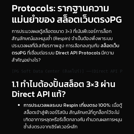
Protocols: รากฐานความ
แม่นยำของ สล็อตเว็บตรงPG
การประมวลผลตู้สล็อตขนาด
3
×
3
ที่เน้นฟีเจอร์การล็อก
สัญลักษณ์และหมุนซ้ำ (Respin) จำเป็นต้องพึ่งพาระบบ
ประมวลผลที่มีเสถียรภาพสูง การเลือกลงทุนกับ
สล็อตเว็บ
ตรงPG
ที่เชื่อมต่อระบบ
Direct API Protocols
มีความ
สำคัญอย่างไร?
1.1 ทำไมต้องปั้นสล็อต 3×3 ผ่าน
Direct API แท้?
การประมวลผลระบบ Respin เที่ยงตรง 100%:
เมื่อตู้
สล็อตเข้าสู่ฟีเจอร์รีสปิน สัญลักษณ์ที่ถูกล็อกไว้จะไม่
เกิดอาการหลุดหรือรีเซ็ตกลางคัน คำนวณผลการหมุน
ซ้ำส่งตรงจากเซิร์ฟเวอร์หลัก