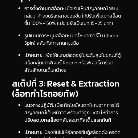
การตั้งค่าเบทสล็อต:
เมื่อเริ่มเห็นสัญลักษณ์ Wild
หล่นมาค้างบนรีลกลางบ่อยขึ้น ให้ปรับเพิ่มเบทสล็อต
ขึ้น
100%
−
150%
(เช่น ขยับเป็นเบท 15–25 บาท)
รูปแบบการหมุนสล็อต:
เปิดโหมดเทอร์โบ (Turbo
Spin) สลับกับการกดหมุนมือ
เป้าหมาย:
เพื่อให้เบทสล็อตอยู่ในระดับสูงในขณะที่ตู้
สล็อตสุ่มเข้าฟีเจอร์ Respin หรือฟีเจอร์การันตี
สัญลักษณ์เต็มหน้าจอ
สเต็ปที่ 3: Reset & Extraction
(ล็อกกำไรถอยทัพ)
แนวทางปฏิบัติ:
เมื่อเกิดโบนัสแตกใหญ่จากการได้
สัญลักษณ์เต็มหน้าจอพร้อมตัวคูณ
x
10
ให้ทำการ
ปรับลดเบทสล็อตกลับลงมาที่สเต็ปแรกทันที
เป้าหมาย:
ป้องกันไม่ให้อัลกอริทึมตู้สล็อตดึงเครดิต