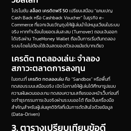
โปรโมชัน
สล็อต เครดิตฟรี 50
เปรียบเสมือน “แคมเปญ
Cash Back หรือ Cashback Voucher” ในธุรกิจ e-
Commerce ที่แจกเงินขวัญถุงให้ผู้เล่นนำไปหมุนเวียนในระบบ
จริง หากทำเงื่อนไขยอดเล่นสะสม (Turnover) ถอนเงินออก
ได้จริงผ่าน TrueMoney Wallet ถือเป็นการเริ่มต้นทดลอง
ระบบโดยไม่ต้องใช้เงินสดของตัวเองแม้แต่บาทเดียว
เครดิต ทดลองเล่น: จำลอง
สภาวะตลาดการลงทุน
ในขณะที่
เครดิต ทดลองเล่น
คือ “Sandbox” หรือพื้นที่
ทดสอบระบบเสมือนจริง เปิดโอกาสให้ผู้เล่นได้ศึกษารูปแบบ
ความผันผวนของเกม ทดสอบความเสถียรของหน้าเว็บก่อนที่
จะทำธุรกรรมการเงินจริงผ่านระบบออโต้ ถือเป็นเครื่องมือ
สำคัญสำหรับผู้เล่นยุคดิจิทัลที่เน้นการตัดสินใจด้วยข้อมูล
(Data-Driven)
3. ตารางเปรียบเทียบข้อดี